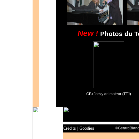
New !
Photos du T
GB+Jacky animateur (TFJ)
Crédits
|
Goodies
©GerardBlanc