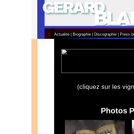
Actualité
|
Biographie
|
Discographie
|
Press b
(cliquez sur les vig
Photos P