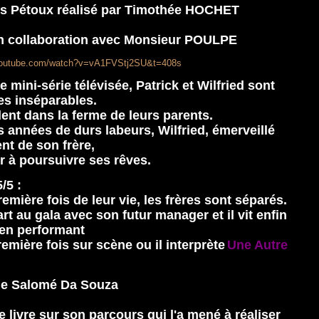
es Pétoux réalisé par Timothée HOCHET
en collaboration avec Monsieur POULPE
youtube.com/watch?v=vA1FVStj2SU&t=408s
e mini-série télévisée, Patrick et Wilfried sont
es inséparables.
llent dans la ferme de leurs parents.
 années de durs labeurs, Wilfried, émerveillé
ent de son frère,
ter à poursuivre ses rêves.
/5 :
remière fois de leur vie, les frères sont séparés.
art au gala avec son futur manager et il vit enfin
 en performant
remière fois sur scène ou il interprète
Une Autre
e Salomé Da Souza
 livre sur son parcours qui l'a mené à réaliser