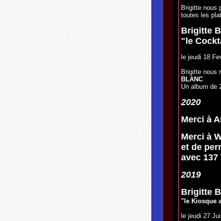
Brigitte nous 
toutes les pla
Brigitte
"le Cock
le jeudi 18 Fe
Brigitte nous 
BLANC
Un album de 
2020
Merci à 
Merci à 
et de per
avec 137 
2019
Brigitte 
"le Kiosque 
le jeudi 27 Ju