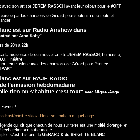
nt avec son artiste
JEREM RASSCH
avant leur départ pour le
#OFF
bercée par les chansons de Gérard pour soutenir notre route et
vancer !
Blanc est sur Radio Airshow dans
animé par Arno Koby"
rs de 20h à 22h !
nce la résidence de son nouvel artiste
JEREM RASSCH
, humoriste,
B.O. Théâtre
tout en musique avec les chansons de Gérard pour fêter ce
EPART
!
Blanc est sur RAJE RADIO
 de l'émission hebdomadaire
lie rien on s'habitue c'est tout"
avec Miguel-Ange
Février !
r/podcast/brigitte-skiavi-blanc-se-confie-a-miguel-ange
légende qui dit que chacun de nous sur terre est une moitié d'orange, et
à rechercher son autre moitié
plet. C'est l'histoire de
GERARD & de BRIGITTE BLANC