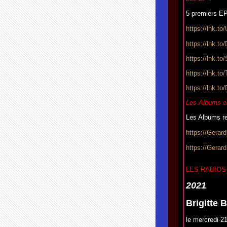
5 premiers EP
https://lnk.to
https://lnk.to
https://lnk.t
https://lnk.to
https://lnk.to
Les Albums e
Les Albums r
https://Gerar
https://Gerar
LES RADIOS
2021
Brigitte
le mercredi 21