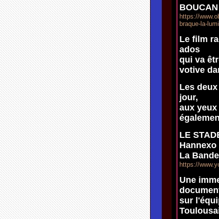
BOUCAN
https://www.o
braque-la-lum
Le film r
ados
qui va êt
votive da
Les deux 
jour,
aux yeux
également
LE STADE 
Hannexo
La Bande
https://www.
Une imme
document
sur l'équ
Toulousa