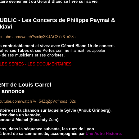
ire événement où Gérard Blanc se livre sur sa vie.
BLIC - Les Concerts de Philippe Paymal &
kiavi
youtube.com/watch?v=Iiy3KJAG37k&t=28s
us confortablement et vivez avec Gérard Blanc 1h de concert.
offre ses Tubes et ses Perles
comme il aimait les appeler
de ses musiciens et ses choristes.
- LES SÉRIES - LES DOCUMENTAIRES
NT de Louis Garrel
 annonce
youtube.com/watch?v=54ZqZpVqfho&t=32s
toire est la chanson sur laquelle Sylvie (Anouk Grinberg),
oirée dans un karaoké,
amour à Michel (Roschdy Zem).
ons, dans la séquence suivante, les rues de Lyon
à bord de sa camionnette, accompagnés par
Une Autre Histoire.