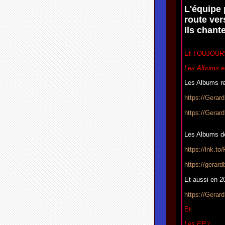
L'équipe 
route vers
Ils chant
Et TOUJOUR
Les Albums e
Les Albums re
https://Gerar
https://Gerard
Les Albums d
https://lnk.t
https://gerar
Et aussi en 20
https://Gerar
Et
Les EP !