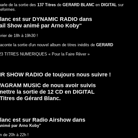
parle de la sortie des
137 Titres
de
GERARD BLANC
en
DIGITAL
sur
teformes.
 Blanc est sur DYNAMIC RADIO dans
tail Show animé par Arno Koby"
vrier de 18h à 19h30 !
raconte la sortie d'un nouvel album de titres inédits de
GERARD
23 TITRES NUMERIQUES « Pour la Faire Rêver »
AIR SHOW RADIO de toujours nous suivre !
WAGRAM MUSIC de nous avoir suivis
mettre la sortie de 12 CD en DIGITAL
Titres de Gérard Blanc.
Blanc est sur Radio Airshow dans
animé par Arno Koby"
in de 20h à 22h !