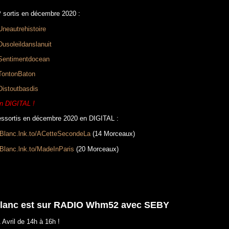
 sortis en décembre 2020 :
/Uneautrehistoire
/Dusoleildanslanuit
o/Sentimentdocean
/TontonBaton
/Distoutbasdis
n DIGITAL !
essortis en décembre 2020 en DIGITAL :
dBlanc.lnk.to/ACetteSecondeLa
(14 Morceaux)
dBlanc.lnk.to/MadeInParis
(20 Morceaux)
 Blanc est sur RADIO Whm52 avec SEBY
 Avril de 14h à 16h !