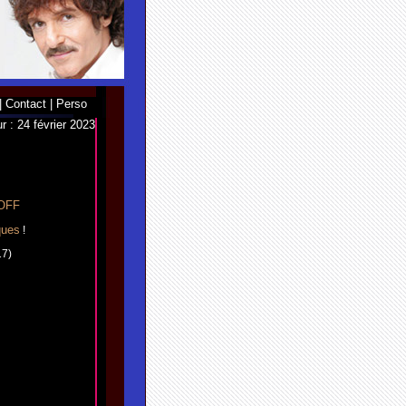
|
Contact
|
Perso
r : 24 février 2023
OFF
ques
!
17)