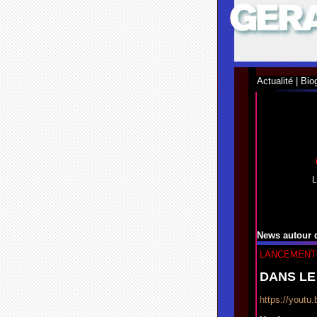
Actualité
|
Bio
L
News autour d
LANCEMENT 
DANS LE 
https://yout