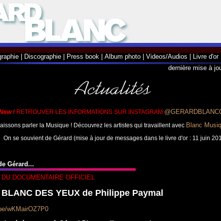
graphie
|
Discographie
|
Press book
|
Album photo
|
Videos/Audios
|
Livre d'or
d
ernière mise à jou
@GERARDBLANC
New !
RETROUVER LES INFORMATIONS SUR INSTAGRAM
Blanc Musi
aissons parler la Musique ! Découvrez les artistes qui travaillent avec
On se souvient de Gérard (mise à jour de messages dans le livre d'or : 11 juin 20
e Gérard...
DU DOCUMENTAIRE OFFICIEL
BLANC DES YEUX de Philippe Paymal
u.be/wKMairOZ7P0