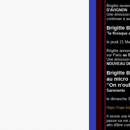
Brigitte revie
D'AVIGNON
Une émission 
continuer à a
Brigitte 
"le Kiosque 
le jeudi 21 Ma
Brigitte anno
sur Paris
au 
Une émission 
NOUVEAU D
Brigitte 
au micro
"On n'oub
Sarmiento
le dimanche 3 
https://raje.f
Il existe une 
passe sa vie 
afin d'être com