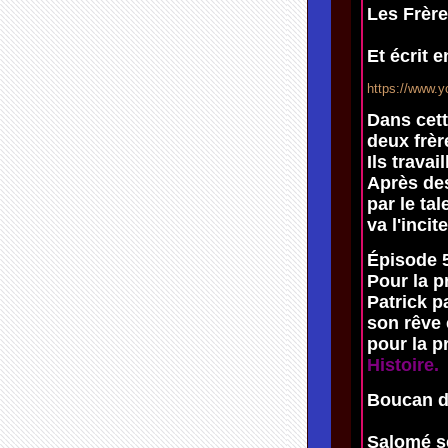
Les Frèr
Et écrit 
https://www.
Dans cett
deux frèr
Ils travai
Après des
par le tal
va l'inci
Épisode 5
Pour la p
Patrick p
son rêve
pour la p
Histoire.
Boucan d
Salomé se