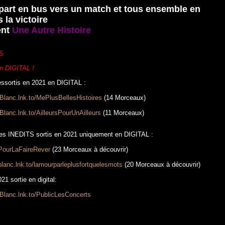
part en bus vers un match et tous ensemble en
 la victoire
ent
Une Autre Histoire
S
n DIGITAL !
ssortis en 2021 en DIGITAL :
dBlanc.lnk.to/MePlusBellesHistoires
(14 Morceaux)
Blanc.lnk.to/AilleursPourUnAilleurs
(11 Morceaux)
es INEDITS sortis en 2021 uniquement en DIGITAL :
o/PourLaFaireRever
(23 Morceaux à découvrir)
dblanc.lnk.to/lamourparleplusfortquelesmots
(20 Morceaux à découvrir)
21 sortie en digital:
dBlanc.lnk.to/PublicLesConcerts