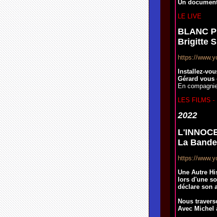
Un documenta
LE LIVE
BLANC PU
Brigitte S
https://www.
Installez-vo
Gérard vous 
En compagnie 
LES FILMS 
2022
L'INNOCE
La Bande
https://www.
Une Autre His
lors d'une s
déclare son 
Nous travers
Avec Michel 